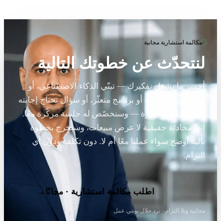
مكالمة استشارية مجانية
لنتحدّث عن خطوتك التالية
أحضر ما يشغل تفكيرك — تبنّي الذكاء الاصطناعي، أو
ثغرة في الحوكمة، أو برنامج متعثّر، أو سؤال تحتاج إجابته
أمام مجلس الإدارة — وسنخصّص له جلسة مركّزة معًا.
إنها محادثة حقيقية لا عرض مبيعات، وستخرج بخطوة
تالية أوضح سواء عملنا معًا أم لا. دون تكلفة ودون أي
التزام.
اطلب مكالمة استشارية · مجانًا
→
مجانية وبلا التزام · نرد خلال يومَي عمل