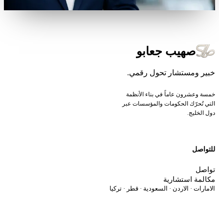
صهيب جعابو
بير ومستشار تحول رقمي.
مسة وعشرون عاماً في بناء الأنظمة
لتي تُحرّك الحكومات والمؤسسات عبر
ول الخليج.
لتواصل
واصل
كالمة استشارية
لامارات · الاردن · السعودية · قطر · تركيا