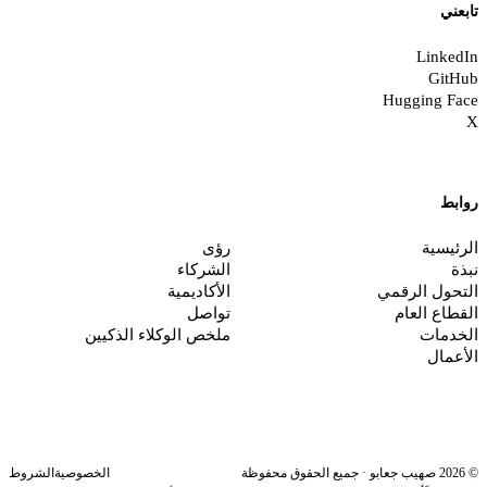
ابعني
LinkedI
GitHu
Hugging Fac
وابط
لرئيسية
رؤى
بذة
الشركاء
لتحول الرقمي
الأكاديمية
لقطاع العام
تواصل
لخدمات
ملخص الوكلاء الذكيين
لأعمال
عابو · جميع الحقوق محفوظة
الخصوصية
الشروط