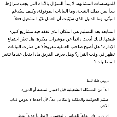
لمؤسسات المشابهة، لا يبدأ السؤال بالأداة التي يجب شراؤها.
بدأ بمن يملك النتيجة، وما البيانات الموثوقة، وكيف سيُدعَم
لتبنّي، وما الدليل الذي سيُثبت أن العمل غيّر التشغيل فعلاً.
لمتابعة بعد التسليم هي المكان الذي تفقد فيه مشاريع كثيرة
يمتها. لذلك أبحث دائماً عن مؤشرات مبكرة: هل تغيّر اجتماع
لإدارة؟ هل أصبح صاحب العملية معروفاً؟ هل صارت البيانات
ظهر في وقت القرار؟ وهل يعرف الفريق ماذا يفعل عندما تتغير
لمتطلبات؟
دروس قابلة للنقل
ابدأ من المشكلة التشغيلية قبل اختيار المنصة أو المورد.
صمّم الحوكمة والملكية والتكامل معاً، لأن أحدها لا يعوض غياب
الآخر.
اترك وراءك إيقاعاً للقياس والتحسين، لا نظاماً جديداً ينتظر