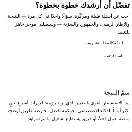
تفضّل أن أرشدك خطوة بخطوة؟
أجب عن أسئلة قليلة ومركّزة، سؤالًا واحدًا في كل مرة — النتيجة،
والإطار الزمني، والجمهور، والسرّية — وسيصلني موجز جاهز
للتنفيذ.
ابدأ مكالمة استشارية
→
قبل الإرسال
الرسالة الأولى المفيدة تعطي العمل
شكلاً
سمّ النتيجة
يبدأ الاستفسار القوي بالتغيير الذي تريد رؤيته: قرارات أسرع، تبنٍ
أكثر أماناً للذكاء الاصطناعي، حوكمة أفضل، خارطة طريق أوضح،
منصة تعمل فعلاً، أو فريق يستطيع تشغيل ما تم شراؤه.