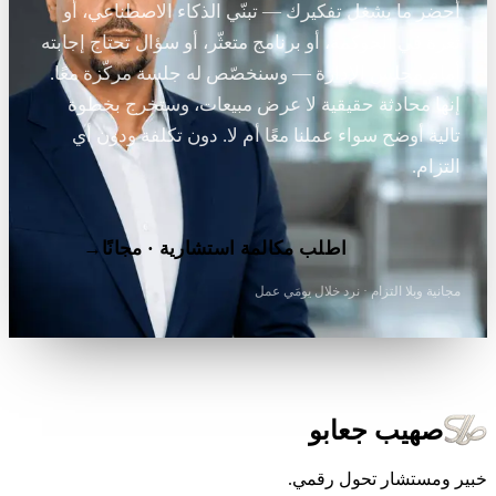
أحضر ما يشغل تفكيرك — تبنّي الذكاء الاصطناعي، أو
ثغرة في الحوكمة، أو برنامج متعثّر، أو سؤال تحتاج إجابته
أمام مجلس الإدارة — وسنخصّص له جلسة مركّزة معًا.
إنها محادثة حقيقية لا عرض مبيعات، وستخرج بخطوة
تالية أوضح سواء عملنا معًا أم لا. دون تكلفة ودون أي
التزام.
اطلب مكالمة استشارية · مجانًا
→
مجانية وبلا التزام · نرد خلال يومَي عمل
صهيب جعابو
خبير ومستشار تحول رقمي.