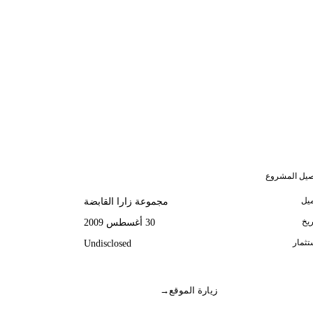
صيل المشروع
ميل
مجموعة زارا القابضة
ريخ
30 أغسطس 2009
تثمار
Undisclosed
زيارة الموقع
→