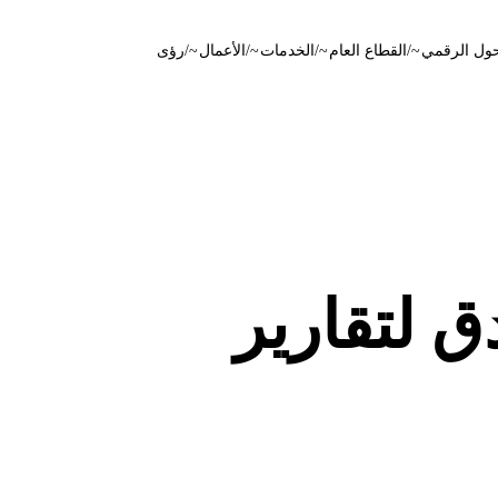
حول الرقمي
~
/القطاع العام
~
/الخدمات
~
/الأعمال
~
/رؤى
ق لتقارير