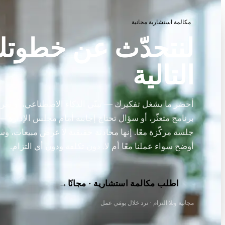
مكالمة استشارية مجانية
لنتحدّث عن خطوت
التالية
أحضر ما يشغل تفكيرك — تبنّي الذكاء الاصطناعي، أو ثغرة
برنامج متعثّر، أو سؤال تحتاج إجابته أمام مجلس الإدارة
جلسة مركّزة معًا. إنها محادثة حقيقية لا عرض مبيعات، و
أوضح سواء عملنا معًا أم لا. دون تكلفة ودون أي التزام.
اطلب مكالمة استشارية · مجانًا
→
مجانية وبلا التزام · نرد خلال يومَي عمل