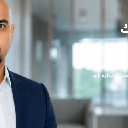
ك
 في الحوكمة، أو
 — وسنخصّص له
ستخرج بخطوة تالية