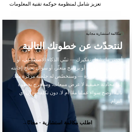
تعزيز شامل لمنظومة حوكمة تقنية المعلومات
مكالمة استشارية مجانية
لنتحدّث عن خطوتك التالية
أحضر ما يشغل تفكيرك — تبنّي الذكاء الاصطناعي، أو
ثغرة في الحوكمة، أو برنامج متعثّر، أو سؤال تحتاج إجابته
أمام مجلس الإدارة — وسنخصّص له جلسة مركّزة معًا.
إنها محادثة حقيقية لا عرض مبيعات، وستخرج بخطوة
تالية أوضح سواء عملنا معًا أم لا. دون تكلفة ودون أي
التزام.
اطلب مكالمة استشارية · مجانًا
→