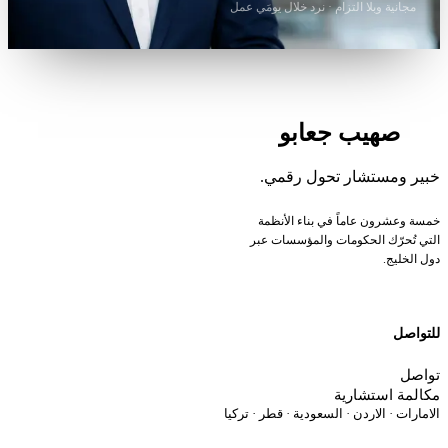
مجانية وبلا التزام · نرد خلال يومَي عمل
صهيب جعابو
بير ومستشار تحول رقمي.
مسة وعشرون عاماً في بناء الأنظمة
لتي تُحرّك الحكومات والمؤسسات عبر
ول الخليج.
لتواصل
واصل
كالمة استشارية
لامارات · الاردن · السعودية · قطر · تركيا