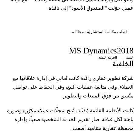
ميل حوّلت "الصندوق الأسود" إلى نافذة.
اطلب مكالمة استشارية · مجانًا
→
MS Dynamics
201
لسنة
الحزمة التقنية
لخلفية
ركة تطوير عقاري رائدة كانت تُعاني في إدارة علاقاتها مع
لعملاء، وفي متابعة عمليات البيع، وفي الحفاظ على تواصل
تّسق بين فِرَق المبيعات والتطوير.
انت الأنظمة القائمة مُفتّتة، تُنتج سجلّات عملاء مكرّرة وصورة
اهتة لكل علاقة. صار تقديم الخدمة الشخصية صعباً، وإدارة
حفظة عقارية متنامية أصعب.